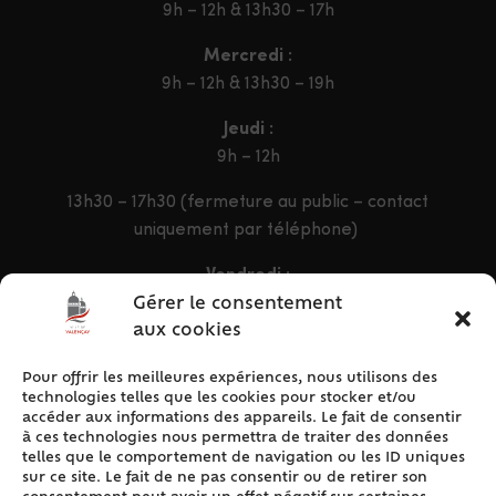
9h – 12h & 13h30 – 17h
Mercredi :
9h – 12h & 13h30 – 19h
Jeudi :
9h – 12h
13h30 – 17h30 (fermeture au public – contact
uniquement par téléphone)
Vendredi :
9h – 12h & 13h30 – 16h30
Gérer le consentement
aux cookies
Pour offrir les meilleures expériences, nous utilisons des
ACCÈS RAPIDE
technologies telles que les cookies pour stocker et/ou
Accueil
accéder aux informations des appareils. Le fait de consentir
à ces technologies nous permettra de traiter des données
Contact
telles que le comportement de navigation ou les ID uniques
Plan du site
sur ce site. Le fait de ne pas consentir ou de retirer son