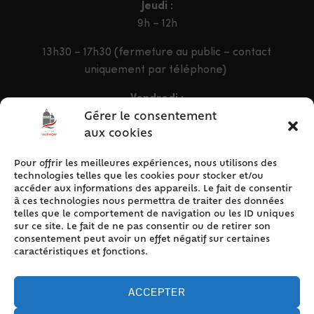
Jeudi :
9h – 12h
13h30 – 17h30 (fermeture au public – contact
uniquement par téléphone)
Vendredi :
9h – 12h & 13h30 – 16h30
Gérer le consentement
aux cookies
Pour offrir les meilleures expériences, nous utilisons des
ACCÈS RAPIDE
technologies telles que les cookies pour stocker et/ou
Accueil
accéder aux informations des appareils. Le fait de consentir
à ces technologies nous permettra de traiter des données
Contact
telles que le comportement de navigation ou les ID uniques
Plan du site
sur ce site. Le fait de ne pas consentir ou de retirer son
consentement peut avoir un effet négatif sur certaines
Mentions légales
caractéristiques et fonctions.
Traitement des données personnelles
Politique de cookies (UE)
ACCEPTER